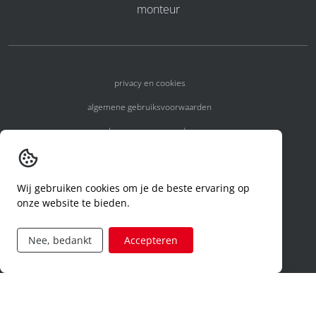
monteur
privacy en cookies
algemene gebruiksvoorwaarden
algemene voorwaarden
erkenningsnummers
melden van een incident
Wij gebruiken cookies om je de beste ervaring op
onze website te bieden.
code of conduct
aanvraag rechten ivm privacy
Nee, bedankt
Accepteren