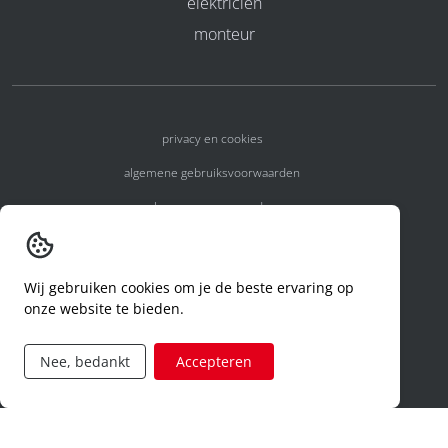
elektricien
monteur
privacy en cookies
algemene gebruiksvoorwaarden
algemene voorwaarden
erkenningsnummers
melden van een incident
Wij gebruiken cookies om je de beste ervaring op
onze website te bieden.
code of conduct
aanvraag rechten ivm privacy
Nee, bedankt
Accepteren