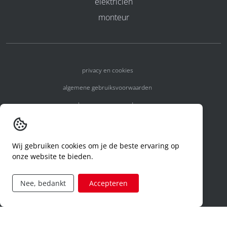
elektricien
monteur
privacy en cookies
algemene gebruiksvoorwaarden
algemene voorwaarden
erkenningsnummers
melden van een incident
Wij gebruiken cookies om je de beste ervaring op
onze website te bieden.
code of conduct
aanvraag rechten ivm privacy
Nee, bedankt
Accepteren