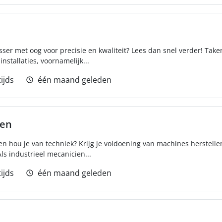
asser met oog voor precisie en kwaliteit? Lees dan snel verder! Take
stallaties, voornamelijk...
ijds
één maand geleden
ien
en hou je van techniek? Krijg je voldoening van machines herstell
Als industrieel mecanicien...
ijds
één maand geleden