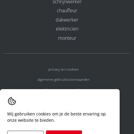
schrijnwerker
chauffeur
dakwerker
elektricien
monteur
privacy en cookies
algemene gebruiksvoorwaarden
algemene voorwaarden
erkenningsnummers
melden van een incident
Wij gebruiken cookies om je de beste ervaring op
onze website te bieden.
code of conduct
aanvraag rechten ivm privacy