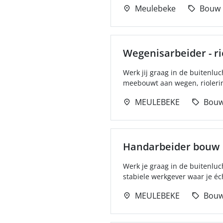
Meulebeke
Bouw
Wegenisarbeider - r
Werk jij graag in de buitenluc
meebouwt aan wegen, riolerin
MEULEBEKE
Bou
Handarbeider bouw
Werk je graag in de buitenluch
stabiele werkgever waar je éc
MEULEBEKE
Bou