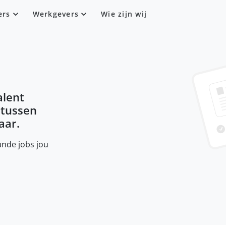
ers
Werkgevers
Wie zijn wij
alent
intussen
aar.
nde jobs jou