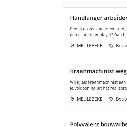
Handlanger arbeide
Ben jij op zoek naar een uitd
een echte teamplayer? Dan heb
MEULEBEKE
Bou
Kraanmachinist wege
Wil jij als kraanmachinist a
je voldoening uit het realisere
MEULEBEKE
Bou
Polyvalent bouwarb