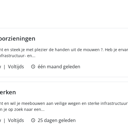
oorzieningen
ht en steek je met plezier de handen uit de mouwen ?. Heb je ervar
rastructuur- en...
w
Voltijds
één maand geleden
erken
ht en wil je meebouwen aan veilige wegen en sterke infrastructuur?
n je op zoek naar een...
w
Voltijds
25 dagen geleden