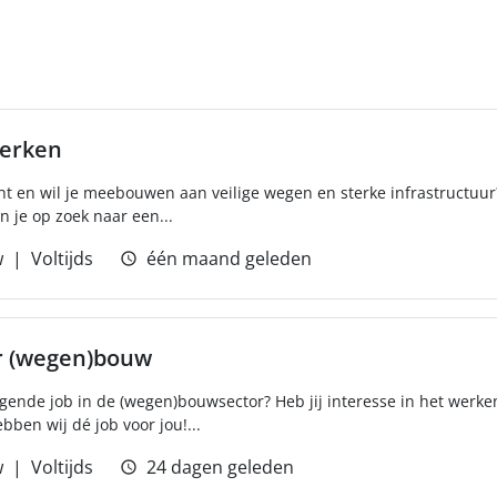
erken
ht en wil je meebouwen aan veilige wegen en sterke infrastructuur?
n je op zoek naar een...
w
Voltijds
één maand geleden
r (wegen)bouw
agende job in de (wegen)bouwsector? Heb jij interesse in het werke
ben wij dé job voor jou!...
w
Voltijds
24 dagen geleden