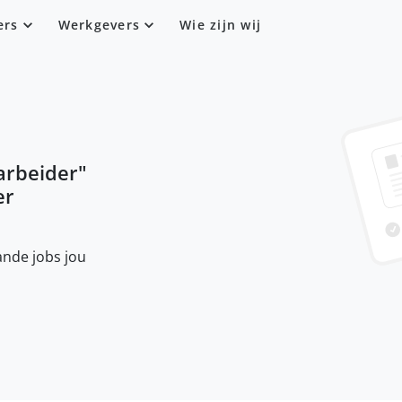
ers
Werkgevers
Wie zijn wij
rbeider
"
er
nde jobs jou