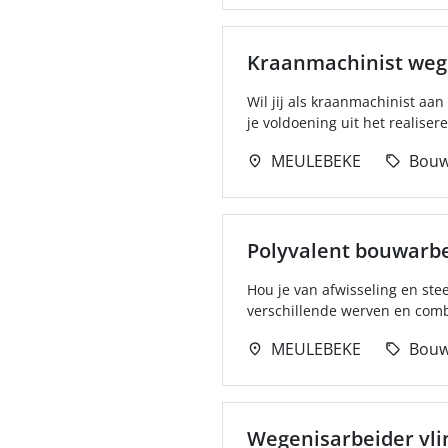
Kraanmachinist wege
Wil jij als kraanmachinist a
je voldoening uit het realisere
MEULEBEKE
Bou
Polyvalent bouwarb
Hou je van afwisseling en ste
verschillende werven en com
MEULEBEKE
Bou
Wegenisarbeider vli