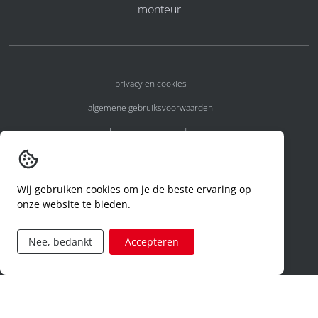
monteur
privacy en cookies
algemene gebruiksvoorwaarden
algemene voorwaarden
erkenningsnummers
melden van een incident
Wij gebruiken cookies om je de beste ervaring op
onze website te bieden.
code of conduct
aanvraag rechten ivm privacy
Nee, bedankt
Accepteren