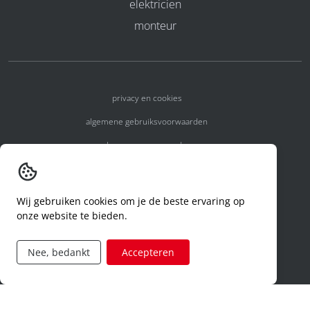
elektricien
monteur
privacy en cookies
algemene gebruiksvoorwaarden
algemene voorwaarden
erkenningsnummers
melden van een incident
Wij gebruiken cookies om je de beste ervaring op
onze website te bieden.
code of conduct
aanvraag rechten ivm privacy
Nee, bedankt
Accepteren