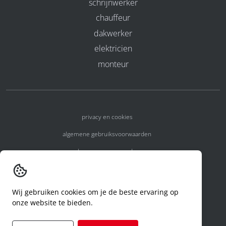
schrijnwerker
chauffeur
dakwerker
elektricien
monteur
privacy en cookies
algemene gebruiksvoorwaarden
algemene voorwaarden
erkenningsnummers
melden van een incident
Wij gebruiken cookies om je de beste ervaring op
onze website te bieden.
code of conduct
aanvraag rechten ivm privacy