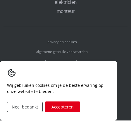
elektricien
monteur
privacy en cookies
algemene gebruiksvoorwaarden
algemene voorwaarden
erkenningsnummers
melden van een incident
Wij gebruiken cookies om je de beste ervaring op
onze website te bieden.
code of conduct
aanvraag rechten ivm privacy
Nee, bedankt
Accepteren