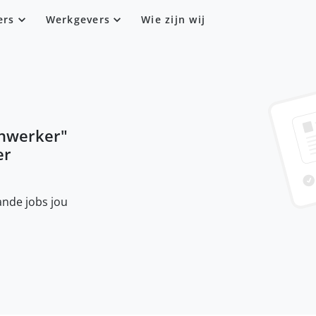
ers
Werkgevers
Wie zijn wij
nwerker
"
er
nde jobs jou