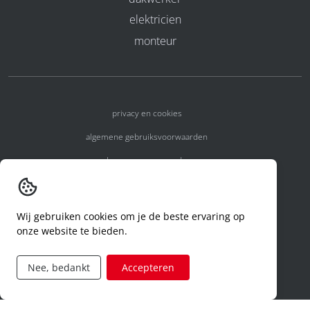
elektricien
monteur
privacy en cookies
algemene gebruiksvoorwaarden
algemene voorwaarden
erkenningsnummers
melden van een incident
Wij gebruiken cookies om je de beste ervaring op
onze website te bieden.
code of conduct
aanvraag rechten ivm privacy
Nee, bedankt
Accepteren