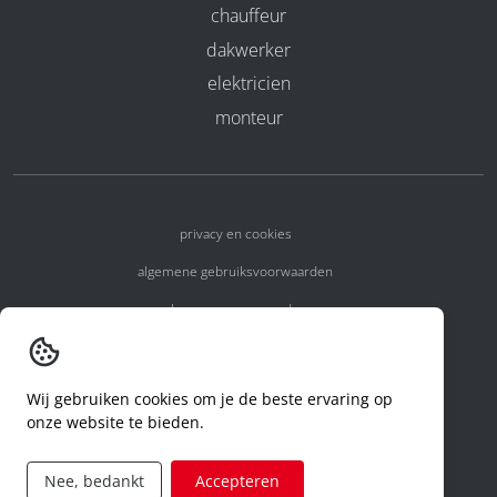
chauffeur
dakwerker
elektricien
monteur
privacy en cookies
algemene gebruiksvoorwaarden
algemene voorwaarden
erkenningsnummers
melden van een incident
Wij gebruiken cookies om je de beste ervaring op
onze website te bieden.
code of conduct
aanvraag rechten ivm privacy
Nee, bedankt
Accepteren