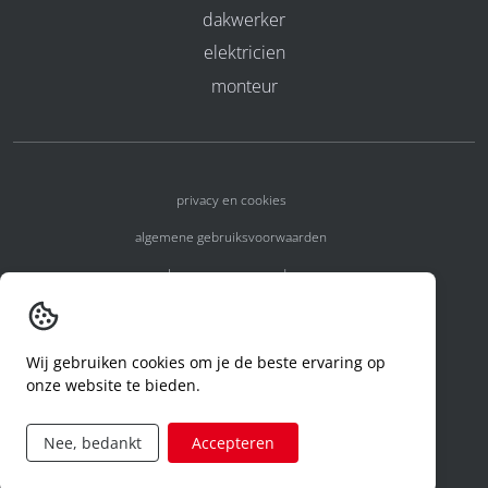
dakwerker
elektricien
monteur
privacy en cookies
algemene gebruiksvoorwaarden
algemene voorwaarden
erkenningsnummers
melden van een incident
Wij gebruiken cookies om je de beste ervaring op
onze website te bieden.
code of conduct
aanvraag rechten ivm privacy
Nee, bedankt
Accepteren