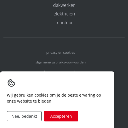
dakwerker
elektricien
monteur
privacy en cookies
algemene gebruiksvoorwaarden
algemene voorwaarden
erkenningsnummers
melden van een incident
Wij gebruiken cookies om je de beste ervaring op
onze website te bieden.
code of conduct
aanvraag rechten ivm privacy
Nee, bedankt
Accepteren