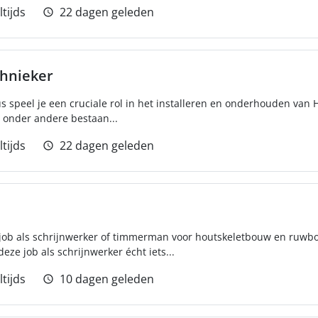
ltijds
22 dagen geleden
chnieker
us speel je een cruciale rol in het installeren en onderhouden van
n onder andere bestaan...
ltijds
22 dagen geleden
e job als schrijnwerker of timmerman voor houtskeletbouw en ruwb
ze job als schrijnwerker écht iets...
ltijds
10 dagen geleden