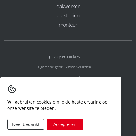
dakwerker
elektricien
monteur
privacy en cookies
algemene gebruiksvoorwaarden
algemene voorwaarden
erkenningsnummers
melden van een incident
Wij gebruiken cookies om je de beste ervaring op
onze website te bieden.
code of conduct
aanvraag rechten ivm privacy
Nee, bedankt
Accepteren