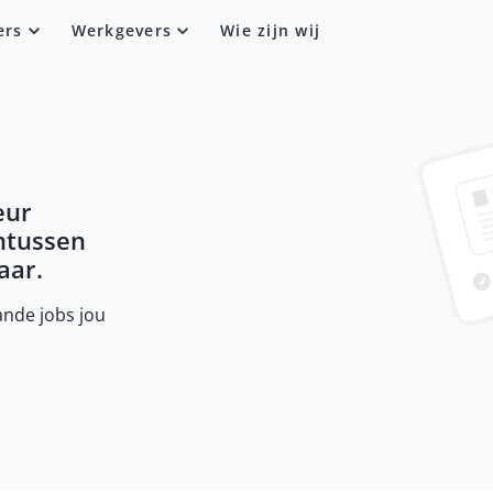
ers
Werkgevers
Wie zijn wij
eur
intussen
aar.
nde jobs jou