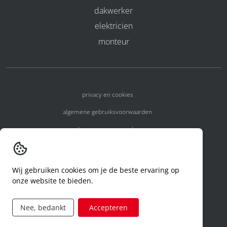
dakwerker
elektricien
monteur
privacy en cookies
algemene gebruiksvoorwaarden
algemene voorwaarden
erkenningsnummers
melden van een incident
Wij gebruiken cookies om je de beste ervaring op
onze website te bieden.
code of conduct
aanvraag rechten ivm privacy
Nee, bedankt
Accepteren