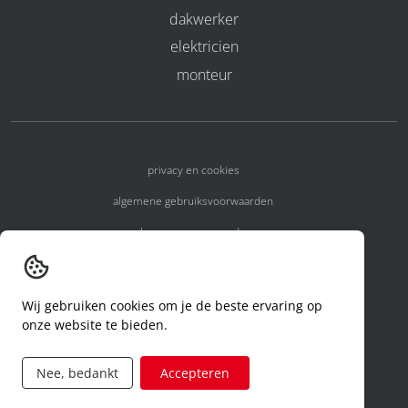
dakwerker
elektricien
monteur
privacy en cookies
algemene gebruiksvoorwaarden
algemene voorwaarden
erkenningsnummers
melden van een incident
Wij gebruiken cookies om je de beste ervaring op
onze website te bieden.
code of conduct
aanvraag rechten ivm privacy
Nee, bedankt
Accepteren