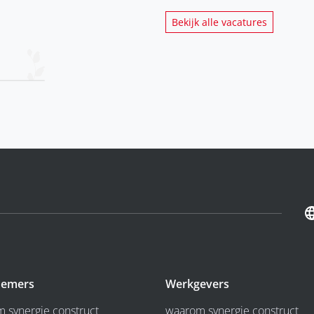
Bekijk alle vacatures
emers
Werkgevers
 synergie construct
waarom synergie construct