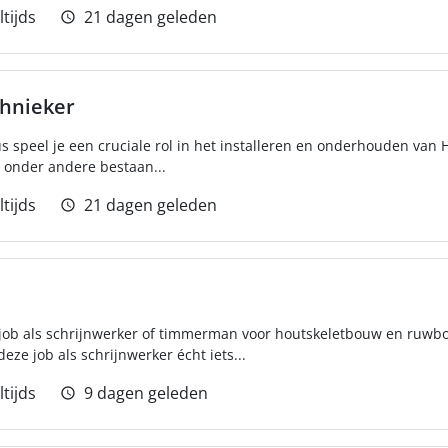
ltijds
21 dagen geleden
chnieker
us speel je een cruciale rol in het installeren en onderhouden van
n onder andere bestaan...
ltijds
21 dagen geleden
e job als schrijnwerker of timmerman voor houtskeletbouw en ruwb
ze job als schrijnwerker écht iets...
ltijds
9 dagen geleden