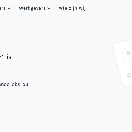
ers
Werkgevers
Wie zijn wij
r
" is
nde jobs jou