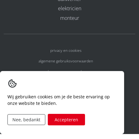
elektricien
monteur
privacy en cookies
algemene gebruiksvoorwaarden
algemene voorwaarden
erkenningsnummers
melden van een incident
Wij gebruiken cookies om je de beste ervaring op
onze website te bieden.
code of conduct
aanvraag rechten ivm privacy
Nee, bedankt
Accepteren