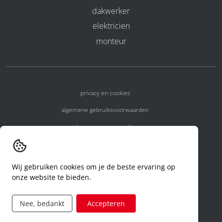
dakwerker
elektricien
monteur
privacy en cookies
algemene gebruiksvoorwaarden
algemene voorwaarden
erkenningsnummers
melden van een incident
Wij gebruiken cookies om je de beste ervaring op
onze website te bieden.
code of conduct
aanvraag rechten ivm privacy
Nee, bedankt
Accepteren