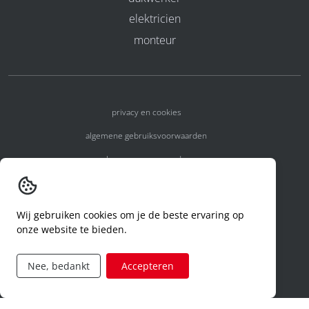
elektricien
monteur
privacy en cookies
algemene gebruiksvoorwaarden
algemene voorwaarden
erkenningsnummers
melden van een incident
Wij gebruiken cookies om je de beste ervaring op
onze website te bieden.
code of conduct
aanvraag rechten ivm privacy
Nee, bedankt
Accepteren