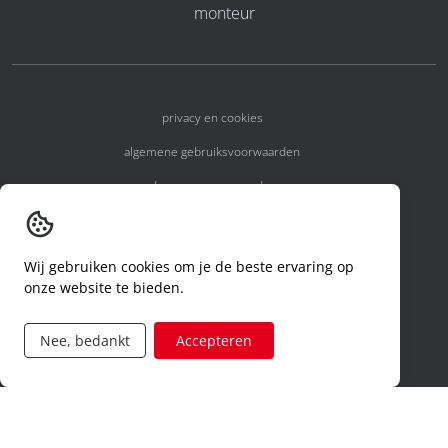
monteur
privacy en cookies
algemene gebruiksvoorwaarden
algemene voorwaarden
erkenningsnummers
melden van een incident
Wij gebruiken cookies om je de beste ervaring op
onze website te bieden.
code of conduct
aanvraag rechten ivm privacy
Nee, bedankt
Accepteren