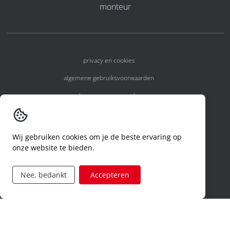
monteur
privacy en cookies
algemene gebruiksvoorwaarden
algemene voorwaarden
erkenningsnummers
melden van een incident
Wij gebruiken cookies om je de beste ervaring op
onze website te bieden.
code of conduct
aanvraag rechten ivm privacy
Nee, bedankt
Accepteren