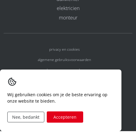
elektricien
monteur
privacy en cookies
algemene gebruiksvoorwaarden
algemene voorwaarden
erkenningsnummers
melden van een incident
Wij gebruiken cookies om je de beste ervaring op
onze website te bieden.
code of conduct
aanvraag rechten ivm privacy
Nee, bedankt
Accepteren