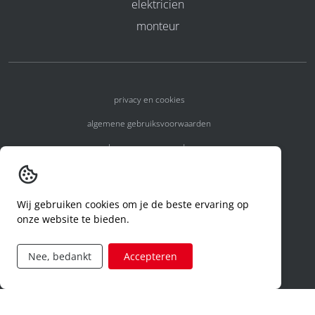
elektricien
monteur
privacy en cookies
algemene gebruiksvoorwaarden
algemene voorwaarden
erkenningsnummers
melden van een incident
Wij gebruiken cookies om je de beste ervaring op
onze website te bieden.
code of conduct
aanvraag rechten ivm privacy
Nee, bedankt
Accepteren