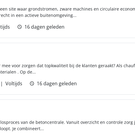
p een site waar grondstromen, zware machines en circulaire econ
echt in een actieve buitenomgeving...
tijds
16 dagen geleden
er mee voor zorgen dat topkwaliteit bij de klanten geraakt? Als chau
erialen . Op de...
Voltijds
16 dagen geleden
n losproces van de betoncentrale. Vanuit overzicht en controle zorg j
loopt. Je combineert...