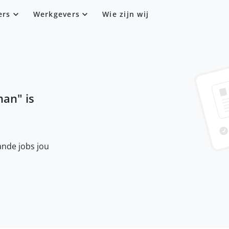
ers
Werkgevers
Wie zijn wij
man
" is
nde jobs jou