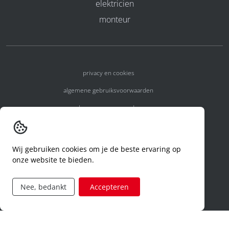
elektricien
monteur
privacy en cookies
algemene gebruiksvoorwaarden
algemene voorwaarden
erkenningsnummers
melden van een incident
Wij gebruiken cookies om je de beste ervaring op
onze website te bieden.
code of conduct
aanvraag rechten ivm privacy
Nee, bedankt
Accepteren