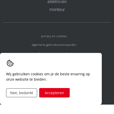
elektricien
monteur
privacy en cookies
algemene gebruiksvoorwaarden
algemene voorwaarden
erkenningsnummers
melden van een incident
Wij gebruiken cookies om je de beste ervaring op
onze website te bieden.
code of conduct
aanvraag rechten ivm privacy
Nee, bedankt
Accepteren