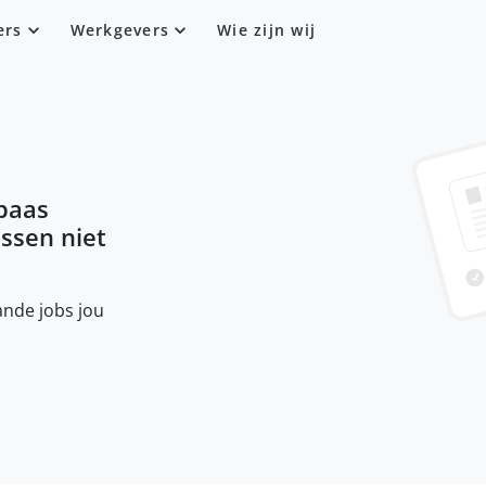
ers
Werkgevers
Wie zijn wij
baas
ussen niet
nde jobs jou