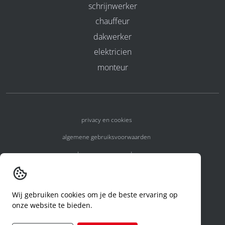
schrijnwerker
chauffeur
dakwerker
elektricien
monteur
privacy en cookies
algemene gebruiksvoorwaarden
algemene voorwaarden
erkenningsnummers
melden van een incident
Wij gebruiken cookies om je de beste ervaring op
onze website te bieden.
code of conduct
aanvraag rechten ivm privacy