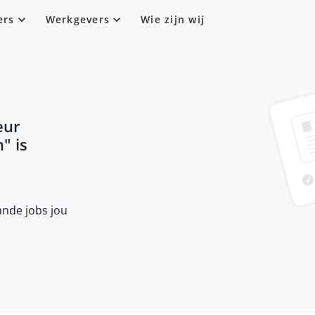
ers
Werkgevers
Wie zijn wij
eur
n
" is
nde jobs jou