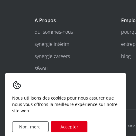
A Propos
Emplo
qui sommes-nous
pourqu
synergie intérim
entrep
synergie careers
blog
s&you
travailler chez synergie
Nous utilisons des cookies pour nous assurer que
nous vous offrons la meilleure expérience sur notre
site web.
confidentialité et cookies
conditions générales d'utilisatio
Non, merci
Accepter