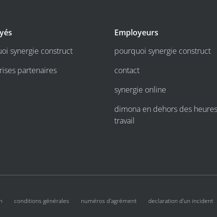
yés
Employeurs
oi synergie construct
pourquoi synergie construct
rises partenaires
contact
synergie online
dimona en dehors des heure
travail
n
conditions générales
numéros d'agrément
declaration d'un incident