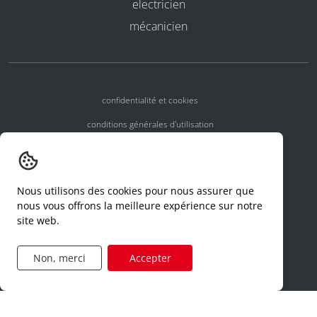
electricien
mécanicien
confidentialité et cookies
conditions générales d'utilisation
conditions générales
numéros d'agrément
Nous utilisons des cookies pour nous assurer que
declaration d'un incident
nous vous offrons la meilleure expérience sur notre
site web.
code de conduite
formulaire de demande d'accès
Non, merci
Accepter