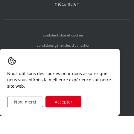
mécanicien
confidentialité et cookies
conditions générales d'utilisation
conditions générales
numéros d'agrément
Nous utilisons des cookies pour nous assurer que
declaration d'un incident
nous vous offrons la meilleure expérience sur notre
site web.
code de conduite
formulaire de demande d'accès
Non, merci
Accepter