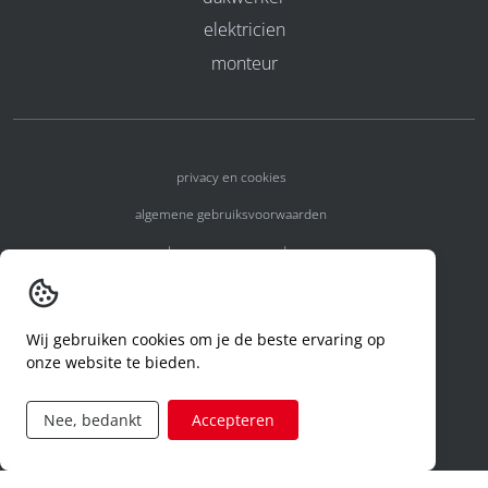
elektricien
monteur
privacy en cookies
algemene gebruiksvoorwaarden
algemene voorwaarden
erkenningsnummers
melden van een incident
Wij gebruiken cookies om je de beste ervaring op
onze website te bieden.
code of conduct
aanvraag rechten ivm privacy
Nee, bedankt
Accepteren